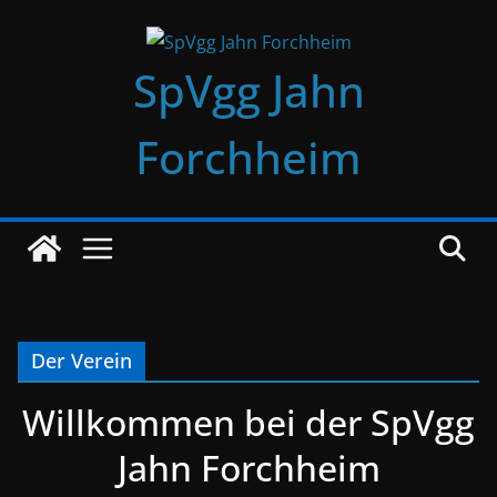
Zum
Inhalt
SpVgg Jahn
springen
Forchheim
Der Verein
Willkommen bei der SpVgg
Jahn Forchheim